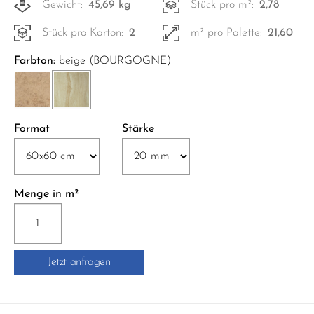
Gewicht:
45,69 kg
Stück pro m²:
2,78
Stück pro Karton:
2
m² pro Palette:
21,60
Farbton:
beige (BOURGOGNE)
Format
Stärke
Menge in m²
NE12
NAME
ST.
Jetzt anfragen
(EVO2)
60x60
cm