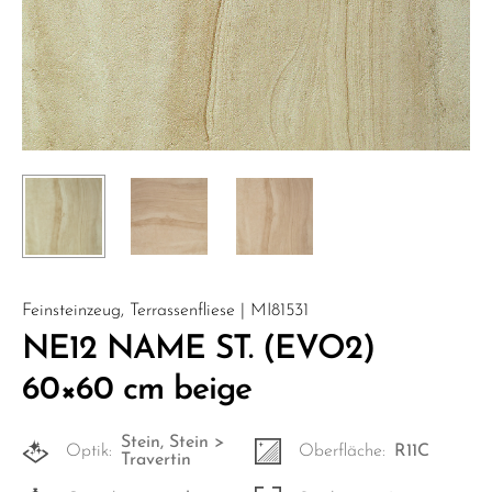
Feinsteinzeug, Terrassenfliese | MI81531
NE12 NAME ST. (EVO2)
60×60 cm beige
Stein, Stein >
Optik:
Oberfläche:
R11C
Travertin