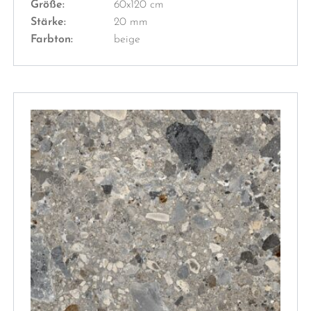
Größe:
60x120 cm
Stärke:
20 mm
Farbton:
beige