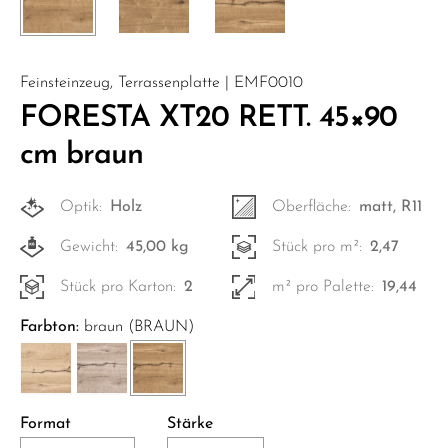
Feinsteinzeug, Terrassenplatte | EMF0010
FORESTA XT20 RETT. 45×90
cm braun
Optik:
Holz
Oberfläche:
matt, R11
Gewicht:
45,00 kg
Stück pro m²:
2,47
Stück pro Karton:
2
m² pro Palette:
19,44
Farbton:
braun (BRAUN)
Format
Stärke