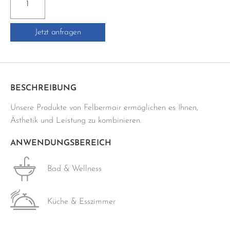
25x76
cm
Jetzt anfragen
weiss
Menge
BESCHREIBUNG
Unsere Produkte von Felbermair ermöglichen es Ihnen,
Ästhetik und Leistung zu kombinieren.
ANWENDUNGSBEREICH
Bad & Wellness
Küche & Esszimmer