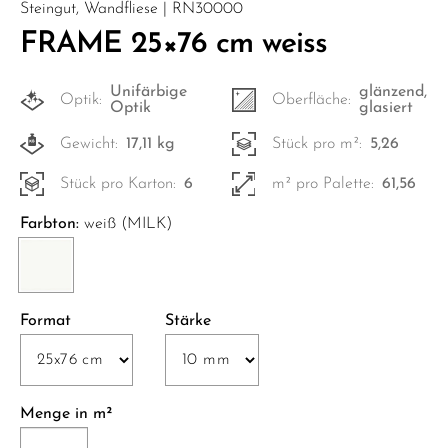
Steingut, Wandfliese | RN30000
FRAME 25×76 cm weiss
Unifärbige
glänzend,
Optik:
Oberfläche:
Optik
glasiert
Gewicht:
17,11 kg
Stück pro m²:
5,26
Stück pro Karton:
6
m² pro Palette:
61,56
Farbton:
weiß (MILK)
Format
Stärke
Menge in m²
FRAME