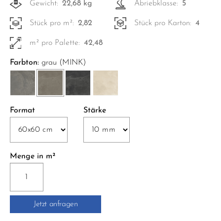
Gewicht:
22,68 kg
Abriebklasse:
5
Stück pro m²:
2,82
Stück pro Karton:
4
m² pro Palette:
42,48
Farbton:
grau (MINK)
Format
Stärke
Menge in m²
GENTLE
STONE
RETT.
Jetzt anfragen
60x60
cm