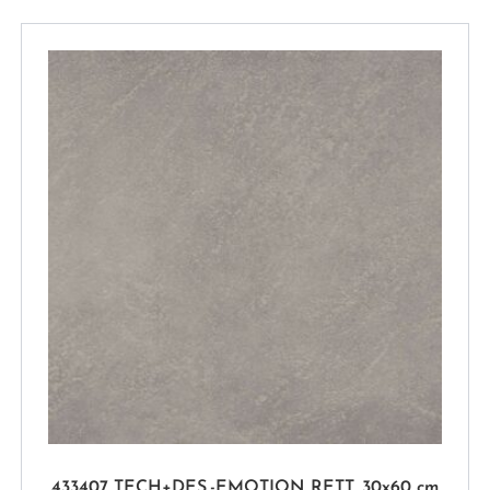
433407 TECH+DES.-EMOTION RETT. 30x60 cm