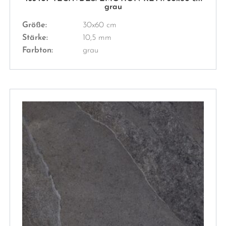
grau
Größe:
30x60 cm
Stärke:
10,5 mm
Farbton:
grau