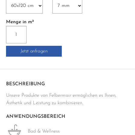
Menge in m²
EO2830
WEISS-
MATT
Jetzt anfragen
RETT.
60x120
cm
weiss
Menge
BESCHREIBUNG
Unsere Produkte von Felbermair ermöglichen es Ihnen,
Ästhetik und Leistung zu kombinieren.
ANWENDUNGSBEREICH
Bad & Wellness