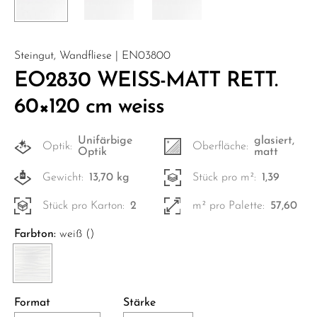
Steingut, Wandfliese | EN03800
EO2830 WEISS-MATT RETT.
60×120 cm weiss
Unifärbige
glasiert,
Optik:
Oberfläche:
Optik
matt
Gewicht:
13,70 kg
Stück pro m²:
1,39
Stück pro Karton:
2
m² pro Palette:
57,60
Farbton:
weiß ()
Format
Stärke