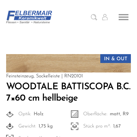
IN & OUT
Feinsteinzeug, Sockelleiste | RN20101
WOODTALE BATTISCOPA B.C.
7×60 cm hellbeige
Optik:
Holz
Oberfläche:
matt, R9
Gewicht:
1,75 kg
Stück pro m²:
1,67