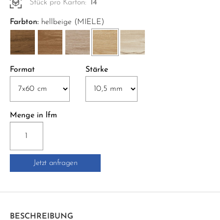
Stück pro Karton:
14
Farbton:
hellbeige (MIELE)
Format
Stärke
Menge in lfm
WOODTALE
BATTISCOPA
B.C.
Jetzt anfragen
7x60
cm
hellbeige
Menge
BESCHREIBUNG