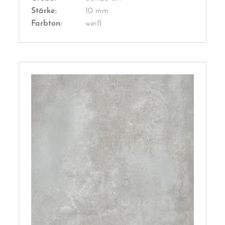
Stärke:
10 mm
Farbton:
weiß