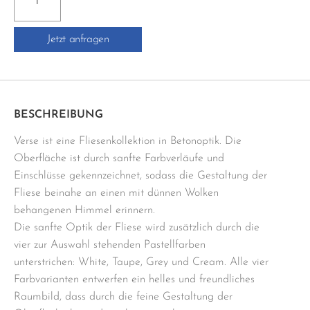
30x90
cm
Jetzt anfragen
beige
Menge
BESCHREIBUNG
Verse ist eine Fliesenkollektion in Betonoptik. Die
Oberfläche ist durch sanfte Farbverläufe und
Einschlüsse gekennzeichnet, sodass die Gestaltung der
Fliese beinahe an einen mit dünnen Wolken
behangenen Himmel erinnern.
Die sanfte Optik der Fliese wird zusätzlich durch die
vier zur Auswahl stehenden Pastellfarben
unterstrichen: White, Taupe, Grey und Cream. Alle vier
Farbvarianten entwerfen ein helles und freundliches
Raumbild, dass durch die feine Gestaltung der