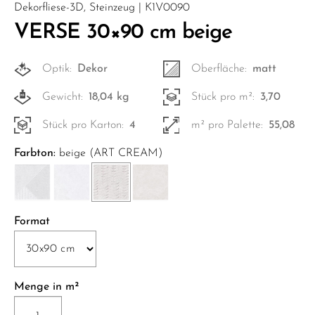
Dekorfliese-3D, Steinzeug | K1V0090
VERSE 30×90 cm beige
Optik:
Dekor
Oberfläche:
matt
Gewicht:
18,04 kg
Stück pro m²:
3,70
Stück pro Karton:
4
m² pro Palette:
55,08
Farbton:
beige (ART CREAM)
Format
Menge in m²
VERSE