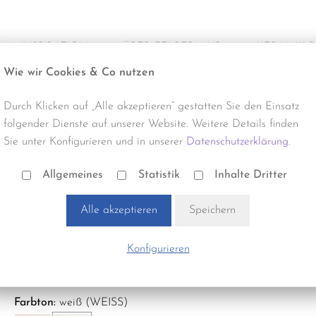
INSPIRATION
ÜBER FELBERMAIR
KERAMIK 
Wie wir Cookies & Co nutzen
Alle Projekte
Über uns
Produktneuhe
Durch Klicken auf „Alle akzeptieren“ gestatten Sie den Einsatz
Büro & Gewerbe
Termine & Events
Reinigung
folgender Dienste auf unserer Website. Weitere Details finden
Sie unter Konfigurieren und in unserer
Datenschutzerklärung.
Gastro & Hotel
Verlegung
Steingut, Wandfliese | EN44000
STE-1220 STEP UP 30×60 cm w
Allgemeines
Statistik
Inhalte Dritter
Handel & Gewerbe
Zubehör
Alle akzeptieren
Speichern
Optik:
Beton
Wohnbau
Gewicht:
14,30 kg
Konfigurieren
Stück pro Karton:
7
Farbton:
weiß (WEISS)