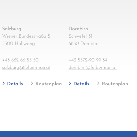
Salzburg
Dornbirn
Wiener Bundesstraße 5
Schwefel 31
5300 Hallwang
6850 Dornbirn
+43 662 66 55 50
+43 5572-90 99 34
salzburg@felbermair.at
dornbirn@felbermair.at
Details
Routenplan
Details
Routenplan