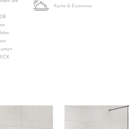
ilden die
Küche & Esszimmer
10B
von
Wohn-
nen
Räumen
BRICK