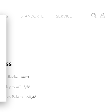
BLOG
STANDORTE
SERVICE
iten
Gunskirchen – Schauraum
Architekturservice
Wien – Fliesen Schauraum
Kontakt & Beratung
Salzburg – Fliesen Schauraum
eiss
Dornbirn – Schauraum
Oberfläche:
matt
Stück pro m²:
5,56
m² pro Palette:
60,48