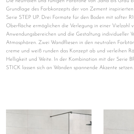
Die neutralen und ruhigen Farbtöne von Sand bis Grau b
Grundlage des Farbkonzepts der von Zement inspirierten
Serie STEP UP. Drei Formate für den Boden mit softer R
Oberfläche ermöglichen die Verlegung in einer Vielzahl 
Anwendungsbereichen und die Gestaltung individueller 
Atmosphären. Zwei Wandfliesen in den neutralen Farbtö
creme und weiß runden das Konzept ab und verleihen 
Helligkeit und Weite. In der Kombination mit der Serie 
STICK lassen sich an Wänden spannende Akzente setzen.