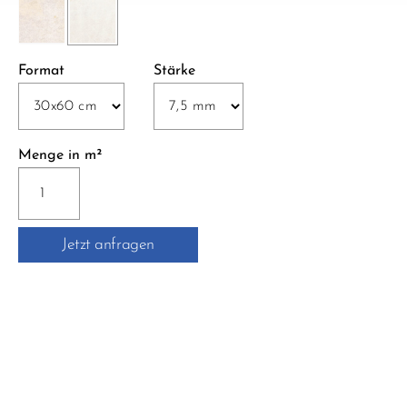
Format
Stärke
Menge in m²
STE-
1220
STEP
Jetzt anfragen
UP
30x60
cm
weiss
Menge