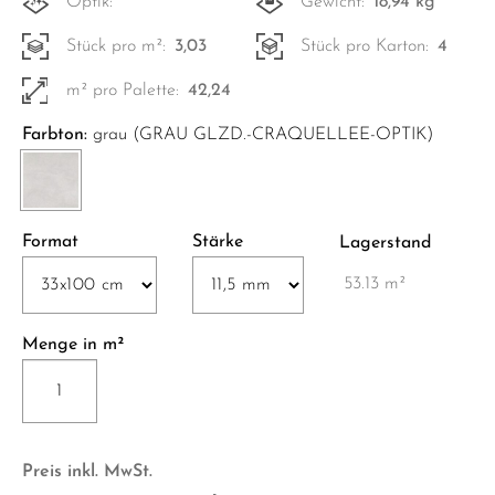
Optik:
Gewicht:
18,94 kg
Stück pro m²:
3,03
Stück pro Karton:
4
m² pro Palette:
42,24
Farbton:
grau (GRAU GLZD.-CRAQUELLEE-OPTIK)
Format
Stärke
Lagerstand
53.13 m²
Menge in m²
SIC2480
SILENCE
RETT.
33x100
Preis inkl. MwSt.
cm