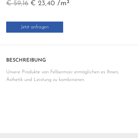
Ursprünglicher
Aktueller
/m²
€
59,16
€
23,40
grau
Menge
Preis
Preis
war:
ist:
Jetzt anfragen
€ 59,16
€ 23,40.
BESCHREIBUNG
Unsere Produkte von Felbermair ermöglichen es Ihnen,
Ästhetik und Leistung zu kombinieren.