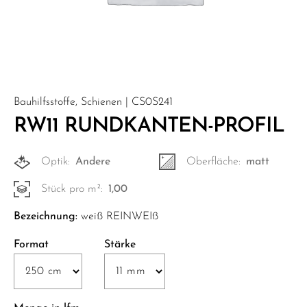
Bauhilfsstoffe, Schienen | CS0S241
RW11 RUNDKANTEN-PROFIL
Optik:
Andere
Oberfläche:
matt
Stück pro m²:
1,00
Bezeichnung:
weiß REINWEIß
Format
Stärke