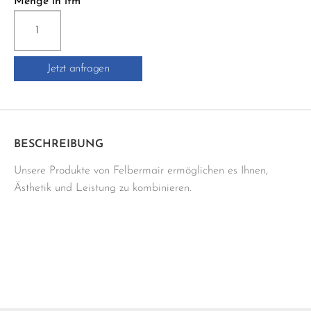
Menge in lfm
RW11
RUNDKANTEN-
PROFIL
Jetzt anfragen
Menge
BESCHREIBUNG
Unsere Produkte von Felbermair ermöglichen es Ihnen,
Ästhetik und Leistung zu kombinieren.