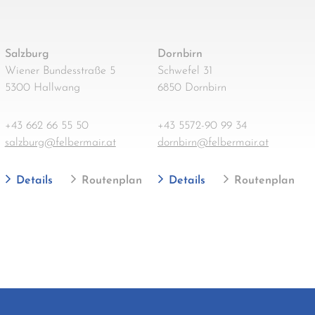
Salzburg
Dornbirn
Wiener Bundesstraße 5
Schwefel 31
5300 Hallwang
6850 Dornbirn
+43 662 66 55 50
+43 5572-90 99 34
salzburg@felbermair.at
dornbirn@felbermair.at
Details
Routenplan
Details
Routenplan