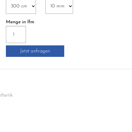
Menge in lfm
RW10
ABSCHLUSSPROFIL
Menge
Jetzt anfragen
thetik