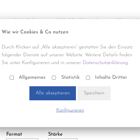
INSPIRATION
ÜBER FELBERMAIR
KERAMIK 
Wie wir Cookies & Co nutzen
Alle Projekte
Über uns
Produktneuhe
Durch Klicken auf „Alle akzeptieren“ gestatten Sie den Einsatz
Büro & Gewerbe
Termine & Events
Reinigung
folgender Dienste auf unserer Website. Weitere Details finden
Sie unter Konfigurieren und in unserer
Datenschutzerklärung.
Gastro & Hotel
Verlegung
Bauhilfsstoffe, Schienen | CS05901
RW10 ABSCHLUSSPROFIL
Allgemeines
Statistik
Inhalte Dritter
Handel & Gewerbe
Zubehör
Alle akzeptieren
Speichern
Optik:
Andere
Wohnbau
Stück pro m²:
1,00
Konfigurieren
Bezeichnung:
weiß REINWEISS
Format
Stärke