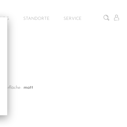
BLOG
STANDORTE
SERVICE
iten
Gunskirchen – Schauraum
Architekturservice
Wien – Fliesen Schauraum
Kontakt & Beratung
Salzburg – Fliesen Schauraum
Dornbirn – Schauraum
Oberfläche:
matt