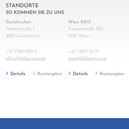
STANDORTE
SO KOMMEN SIE ZU UNS
Gunskirchen
Wien XXIII
Nelkenstraße 1
Triesterstraße 229
4623 Gunskirchen
1230 Wien
+43 7246-600-0
+43 1-604 50 11
office@felbermair.at
wien@felbermair.at
Details
Routenplan
Details
Routenplan