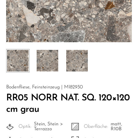
Bodenfliese, Feinsteinzeug | MI82930
RR05 NORR NAT. SQ. 120×120
cm grau
Stein, Stein >
matt,
Optik:
Oberfläche:
Terrazzo
R10B