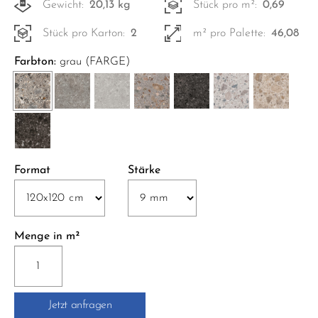
Gewicht:
20,13 kg
Stück pro m²:
0,69
Stück pro Karton:
2
m² pro Palette:
46,08
Farbton:
grau (FARGE)
Format
Stärke
Menge in m²
RR05
NORR
NAT.
Jetzt anfragen
SQ.