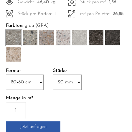
Gewicht:
46,40 kg
Stück pro m²:
1,56
Stück pro Karton:
1
m² pro Palette:
26,88
Farbton:
grau (GRA)
Format
Stärke
Menge in m²
RR02
NORR
ST.
Jetzt anfragen
(EVO2)