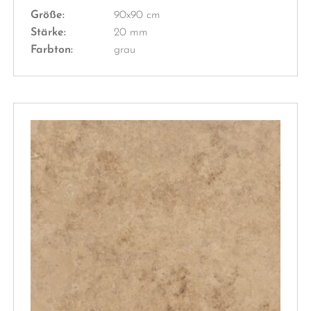
Größe:
90x90 cm
Stärke:
20 mm
Farbton:
grau