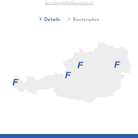
dornbirn@felbermair.at
Details
Routenplan