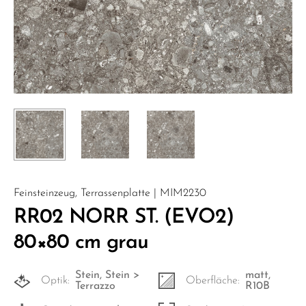
Feinsteinzeug, Terrassenplatte | MIM2230
RR02 NORR ST. (EVO2)
80×80 cm grau
Stein, Stein >
matt,
Optik:
Oberfläche:
Terrazzo
R10B