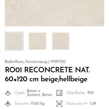
Bodenfliese, Feinsteinzeug | MIR7100
RO01 RECONCRETE NAT.
60×120 cm beige;hellbeige
Beton >
Optik:
Oberfläche:
R10
Zement, Beton
Gewicht:
17,60 kg
Stück pro m²:
1,39