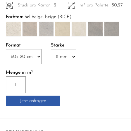
Stück pro Karton:
2
m² pro Palette:
50,27
Farbton:
hellbeige, beige (RICE)
Format
Stärke
Menge in m²
RO01
RECONCRETE
NAT.
Jetzt anfragen
60x120
cm
beige;hellbeige
Menge