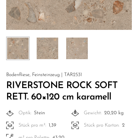
Bodenfliese, Feinsteinzeug | TAR2531
RIVERSTONE ROCK SOFT
RETT. 60×120 cm karamell
Optik:
Stein
Gewicht:
20,20 kg
Stück pro m²:
1,39
Stück pro Karton:
2
m² pro Palette:
43,20