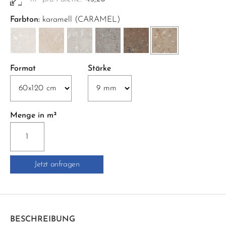
Farbton:
karamell (CARAMEL)
Format
Stärke
Menge in m²
RIVERSTONE
ROCK
SOFT
Jetzt anfragen
RETT.
60x120
cm
karamell
Menge
BESCHREIBUNG