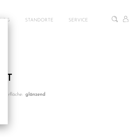
BLOG
STANDORTE
SERVICE
iten
Gunskirchen – Schauraum
Architekturservice
Wien – Fliesen Schauraum
Kontakt & Beratung
Salzburg – Fliesen Schauraum
IFT
Dornbirn – Schauraum
Oberfläche:
glänzend