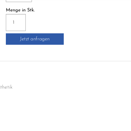
Menge in Stk.
QESA-
ASG11
QUADRA-
Jetzt anfragen
ECKSTIFT
Menge
thetik