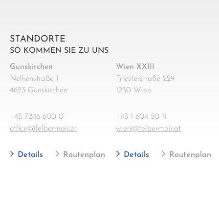
STANDORTE
SO KOMMEN SIE ZU UNS
Gunskirchen
Wien XXIII
Nelkenstraße 1
Triesterstraße 229
4623 Gunskirchen
1230 Wien
+43 7246-600-0
+43 1-604 50 11
office@felbermair.at
wien@felbermair.at
Details
Routenplan
Details
Routenplan