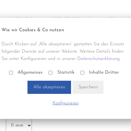
INSPIRATION
ÜBER FELBERMAIR
KERAMIK 
Wie wir Cookies & Co nutzen
Alle Projekte
Über uns
Produktneuhe
Durch Klicken auf „Alle akzeptieren“ gestatten Sie den Einsatz
Büro & Gewerbe
Termine & Events
Reinigung
folgender Dienste auf unserer Website. Weitere Details finden
Sie unter Konfigurieren und in unserer
Datenschutzerklärung.
Gastro & Hotel
Verlegung
Außenecke, Bauhilfsstoffe, Schienen | CS16481
QESA-ASG11 QUADRA-ECKST
Allgemeines
Statistik
Inhalte Dritter
Handel & Gewerbe
Zubehör
Alle akzeptieren
Speichern
Optik:
Andere
Wohnbau
Bezeichnung:
silber ALU SILBER GLÄNZEND
Konfigurieren
Stärke