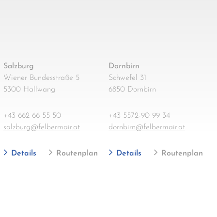
Salzburg
Dornbirn
Wiener Bundesstraße 5
Schwefel 31
5300 Hallwang
6850 Dornbirn
+43 662 66 55 50
+43 5572-90 99 34
salzburg@felbermair.at
dornbirn@felbermair.at
Details
Routenplan
Details
Routenplan