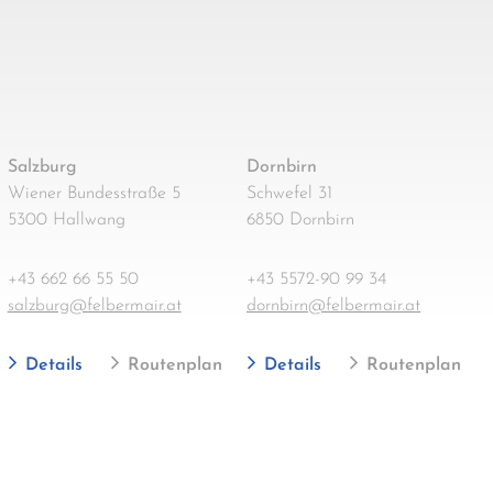
Salzburg
Dornbirn
Wiener Bundesstraße 5
Schwefel 31
5300 Hallwang
6850 Dornbirn
+43 662 66 55 50
+43 5572-90 99 34
salzburg@felbermair.at
dornbirn@felbermair.at
Details
Routenplan
Details
Routenplan