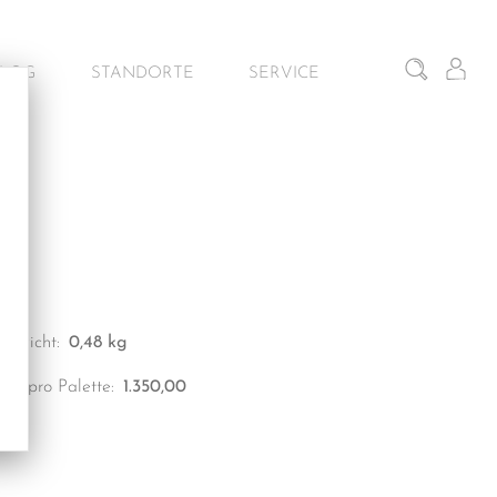
BLOG
STANDORTE
SERVICE
iten
Gunskirchen – Schauraum
Architekturservice
Wien – Fliesen Schauraum
Kontakt & Beratung
Salzburg – Fliesen Schauraum
Dornbirn – Schauraum
Gewicht:
0,48 kg
Stk. pro Palette:
1.350,00