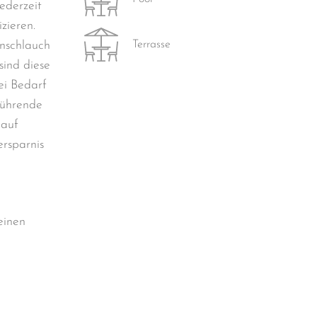
ederzeit
zieren.
Terrasse
enschlauch
sind diese
ei Bedarf
führende
 auf
rsparnis
einen