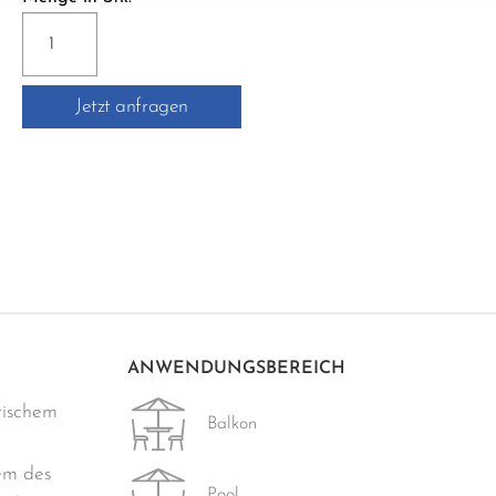
PR1
BASIS
U.
Jetzt anfragen
SCHRAUBE
Menge
ANWENDUNGSBEREICH
tischem
Balkon
m des
Pool