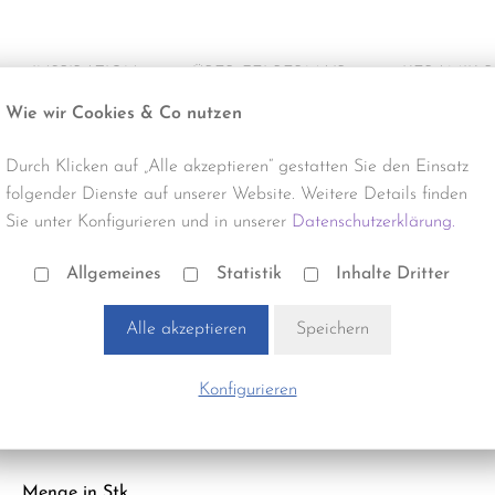
INSPIRATION
ÜBER FELBERMAIR
KERAMIK 
Wie wir Cookies & Co nutzen
Alle Projekte
Über uns
Produktneuhe
Durch Klicken auf „Alle akzeptieren“ gestatten Sie den Einsatz
Büro & Gewerbe
Termine & Events
Reinigung
folgender Dienste auf unserer Website. Weitere Details finden
Sie unter Konfigurieren und in unserer
Datenschutzerklärung.
Gastro & Hotel
Verlegung
Stelzlager | FWP8001
PR1 BASIS U. SCHRAUBE
Allgemeines
Statistik
Inhalte Dritter
Handel & Gewerbe
Zubehör
Alle akzeptieren
Speichern
Optik:
Andere
Wohnbau
Stück pro Karton:
25
Konfigurieren
Bezeichnung:
F. STELZE O. KOPF - 30-65MM
Menge in Stk.