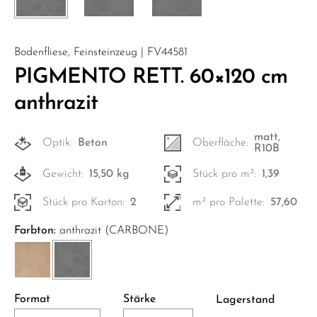
Bodenfliese, Feinsteinzeug | FV44581
PIGMENTO RETT. 60×120 cm
anthrazit
matt,
Optik:
Beton
Oberfläche:
R10B
Gewicht:
15,50 kg
Stück pro m²:
1,39
Stück pro Karton:
2
m² pro Palette:
57,60
Farbton:
anthrazit (CARBONE)
Format
Stärke
Lagerstand