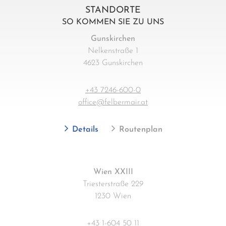
STANDORTE
SO KOMMEN SIE ZU UNS
Gunskirchen
Nelkenstraße 1
4623 Gunskirchen
+43 7246-600-0
office@felbermair.at
Details
Routenplan
Wien XXIII
Triesterstraße 229
1230 Wien
+43 1-604 50 11