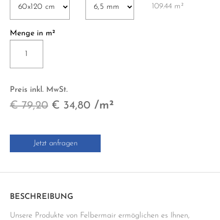
109.44 m²
Menge in m²
PIGMENTO
RETT.
60x120
cm
Preis inkl. MwSt.
anthrazit
Ursprünglicher
Aktueller
/m²
€
79,20
€
34,80
Menge
Preis
Preis
war:
ist:
Jetzt anfragen
€ 79,20
€ 34,80.
BESCHREIBUNG
Unsere Produkte von Felbermair ermöglichen es Ihnen,