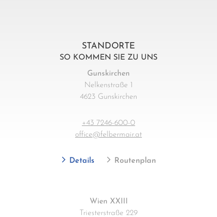
STANDORTE
SO KOMMEN SIE ZU UNS
Gunskirchen
Nelkenstraße 1
4623 Gunskirchen
+43 7246-600-0
office@felbermair.at
Details
Routenplan
Wien XXIII
Triesterstraße 229