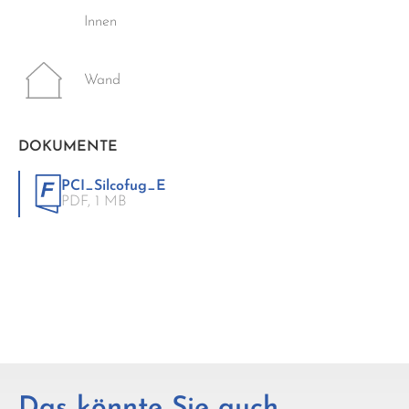
Innen
Wand
DOKUMENTE
PCI_Silcofug_E
PDF,
1 MB
Das könnte Sie auch