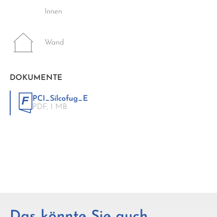
Innen
Wand
DOKUMENTE
PCI_Silcofug_E
PDF,
1 MB
Das könnte Sie auch