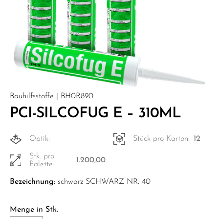
Bauhilfsstoffe | BH0R890
PCI-SILCOFUG E – 310ML
Optik:
Stück pro Karton:
12
Stk. pro
1.200,00
Palette:
Bezeichnung:
schwarz SCHWARZ NR. 40
Menge in Stk.