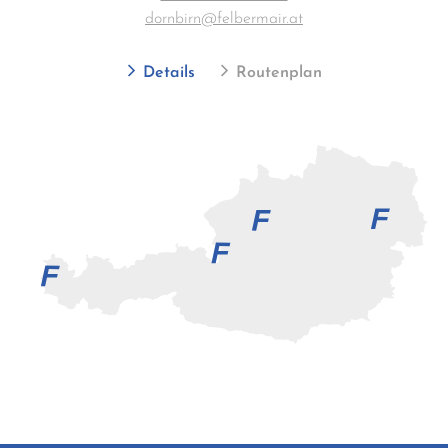
dornbirn@felbermair.at
Details
Routenplan