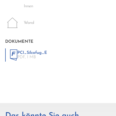
Innen
Wand
DOKUMENTE
PCI_Silcofug_E
PDF,
1 MB
Das könnte Sie auch