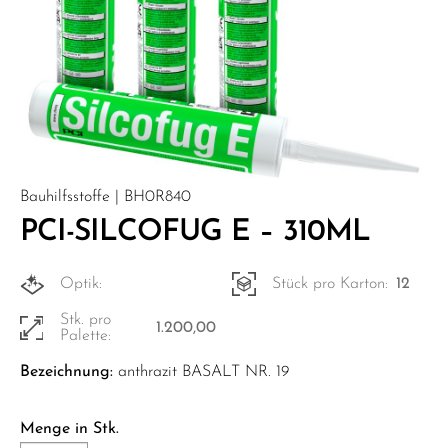
Bauhilfsstoffe | BH0R840
PCI-SILCOFUG E – 310ML
Optik:
Stück pro Karton:
12
Stk. pro
1.200,00
Palette:
Bezeichnung:
anthrazit BASALT NR. 19
Menge in Stk.