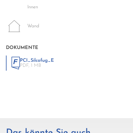
Innen
Wand
DOKUMENTE
PCI_Silcofug_E
PDF,
1 MB
Das könnte Sie auch