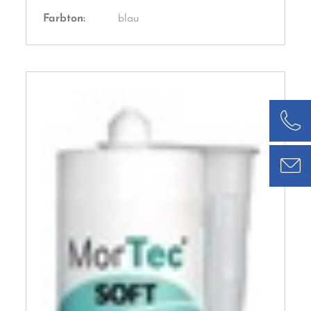
Farbton:
blau