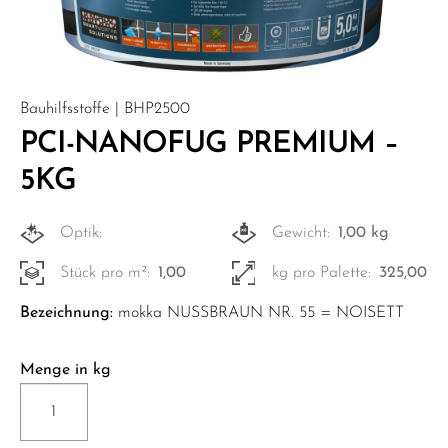
Bauhilfsstoffe | BHP2500
PCI-NANOFUG PREMIUM –
5KG
Optik:
Gewicht:
1,00 kg
Stück pro m²:
1,00
kg pro Palette:
325,00
Bezeichnung:
mokka NUSSBRAUN NR. 55 = NOISETT
Menge in kg
PCI-
NANOFUG
PREMIUM