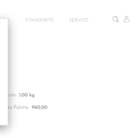
BLOG
STANDORTE
SERVICE
iten
Gunskirchen – Schauraum
Architekturservice
Wien – Fliesen Schauraum
Kontakt & Beratung
Salzburg – Fliesen Schauraum
Dornbirn – Schauraum
Gewicht:
1,00 kg
kg pro Palette:
960,00