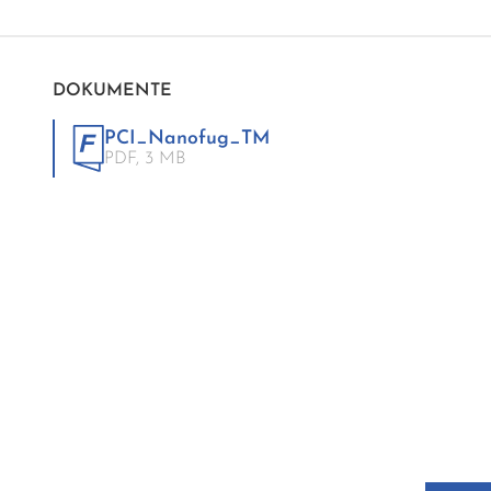
DOKUMENTE
PCI_Nanofug_TM
PDF,
3 MB