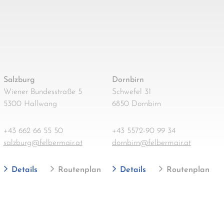
Salzburg
Dornbirn
Wiener Bundesstraße 5
Schwefel 31
5300 Hallwang
6850 Dornbirn
+43 662 66 55 50
+43 5572-90 99 34
salzburg@felbermair.at
dornbirn@felbermair.at
Details
Routenplan
Details
Routenplan