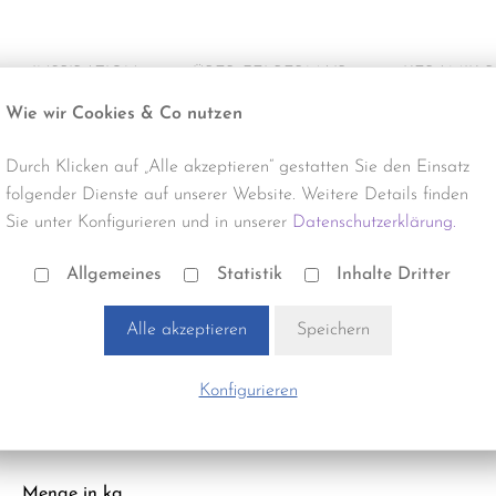
INSPIRATION
ÜBER FELBERMAIR
KERAMIK 
Wie wir Cookies & Co nutzen
Alle Projekte
Über uns
Produktneuhe
Durch Klicken auf „Alle akzeptieren“ gestatten Sie den Einsatz
Büro & Gewerbe
Termine & Events
Reinigung
folgender Dienste auf unserer Website. Weitere Details finden
Sie unter Konfigurieren und in unserer
Datenschutzerklärung.
Gastro & Hotel
Verlegung
Bauhilfsstoffe | BH10950
PCI-NANOFUG 4 KG
Allgemeines
Statistik
Inhalte Dritter
Handel & Gewerbe
Zubehör
Alle akzeptieren
Speichern
Optik:
Wohnbau
Stück pro m²:
1,00
Konfigurieren
Bezeichnung:
anthrazit ANTHRAZIT NR.47
Menge in kg