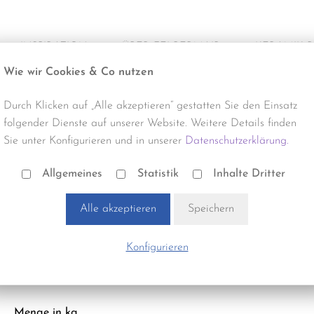
INSPIRATION
ÜBER FELBERMAIR
KERAMIK 
Wie wir Cookies & Co nutzen
Alle Projekte
Über uns
Produktneuhe
Durch Klicken auf „Alle akzeptieren“ gestatten Sie den Einsatz
Büro & Gewerbe
Termine & Events
Reinigung
folgender Dienste auf unserer Website. Weitere Details finden
Sie unter Konfigurieren und in unserer
Datenschutzerklärung.
Gastro & Hotel
Verlegung
Bauhilfsstoffe | BHP6130
PCI-DURAPOX PREMIUM 2K
Allgemeines
Statistik
Inhalte Dritter
Handel & Gewerbe
Zubehör
Alle akzeptieren
Speichern
Optik:
Wohnbau
Stück pro m²:
1,00
Konfigurieren
Bezeichnung:
grau BASALT NR. 19
Menge in kg