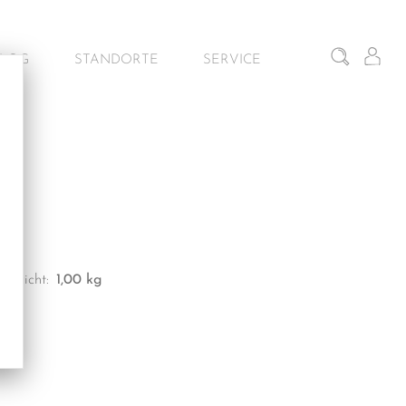
BLOG
STANDORTE
SERVICE
iten
Gunskirchen – Schauraum
Architekturservice
Wien – Fliesen Schauraum
Kontakt & Beratung
Salzburg – Fliesen Schauraum
G
Dornbirn – Schauraum
Gewicht:
1,00 kg