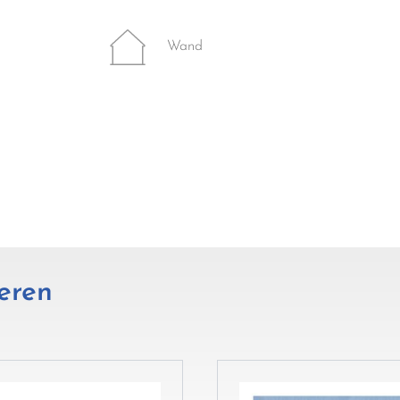
Wand
eren