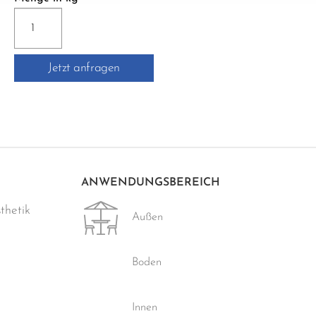
PCI-
DURAPOX
PREMIUM
Jetzt anfragen
2KG
Menge
ANWENDUNGSBEREICH
thetik
Außen
Boden
Innen