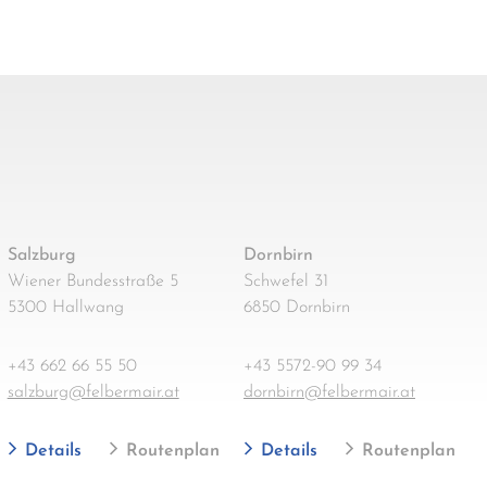
Salzburg
Dornbirn
Wiener Bundesstraße 5
Schwefel 31
5300 Hallwang
6850 Dornbirn
+43 662 66 55 50
+43 5572-90 99 34
salzburg@felbermair.at
dornbirn@felbermair.at
Details
Routenplan
Details
Routenplan