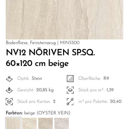
Bodenfliese, Feinsteinzeug | MIN5500
NV12 NÖRIVEN SP.SQ.
60×120 cm beige
Optik:
Stein
Oberfläche:
R9
Gewicht:
20,85 kg
Stück pro m²:
1,39
Stück pro Karton:
2
m² pro Palette:
50,40
Farbton:
beige (OYSTER VEIN)