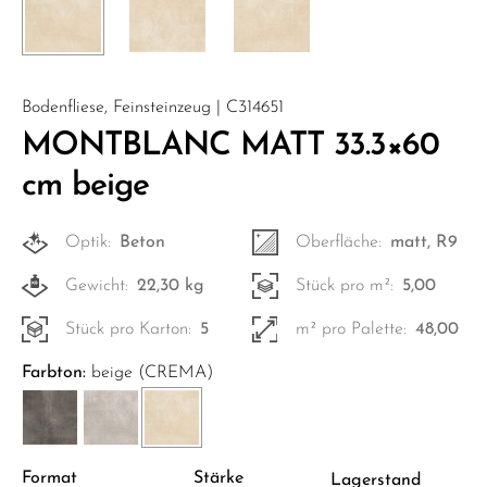
Bodenfliese, Feinsteinzeug | C314651
MONTBLANC MATT 33.3×60
cm beige
Optik:
Beton
Oberfläche:
matt, R9
Gewicht:
22,30 kg
Stück pro m²:
5,00
Stück pro Karton:
5
m² pro Palette:
48,00
Farbton:
beige (CREMA)
Format
Stärke
Lagerstand