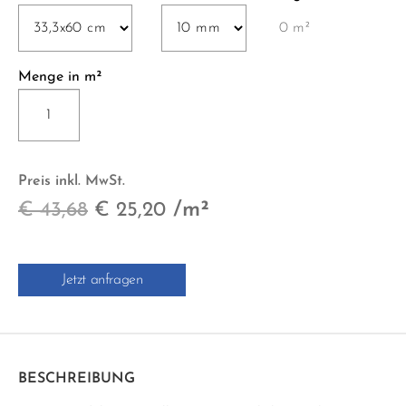
0 m²
Menge in m²
MONTBLANC
MATT
33.3x60
cm
Preis inkl. MwSt.
beige
Ursprünglicher
Aktueller
/m²
€
43,68
€
25,20
Menge
Preis
Preis
war:
ist:
Jetzt anfragen
€ 43,68
€ 25,20.
BESCHREIBUNG