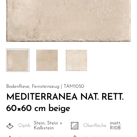
Bodenfliese, Feinsteinzeug | TAM1050
MEDITERRANEA NAT. RETT.
60×60 cm beige
Stein, Stein >
matt,
Optik:
Oberfläche:
Kalkstein
R10B