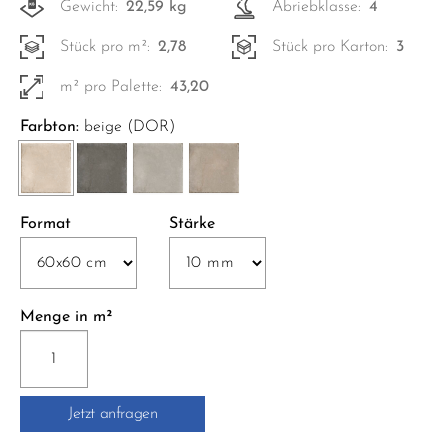
Gewicht:
22,59 kg
Abriebklasse:
4
Stück pro m²:
2,78
Stück pro Karton:
3
m² pro Palette:
43,20
Farbton:
beige (DOR)
Format
Stärke
Menge in m²
MEDITERRANEA
NAT.
RETT.
Jetzt anfragen
60x60
cm