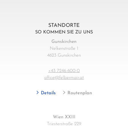
STANDORTE
SO KOMMEN SIE ZU UNS
Gunskirchen
Nelkenstraße 1
4623 Gunskirchen
+43 7246-600-0
office@felbermair.at
Details
Routenplan
Wien XXIII
Triesterstraße 229