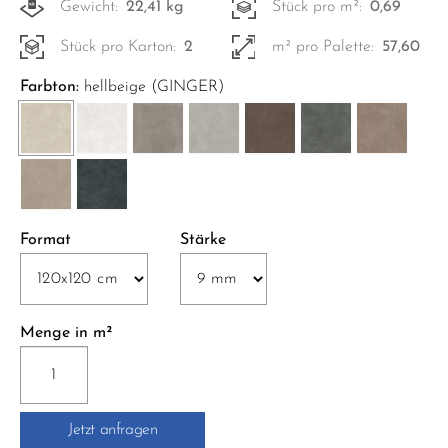
Gewicht:
22,41 kg
Stück pro m²:
0,69
Stück pro Karton:
2
m² pro Palette:
57,60
Farbton:
hellbeige (GINGER)
Format
Stärke
Menge in m²
GC10
GLOCAL
SP.
Jetzt anfragen
SQ.