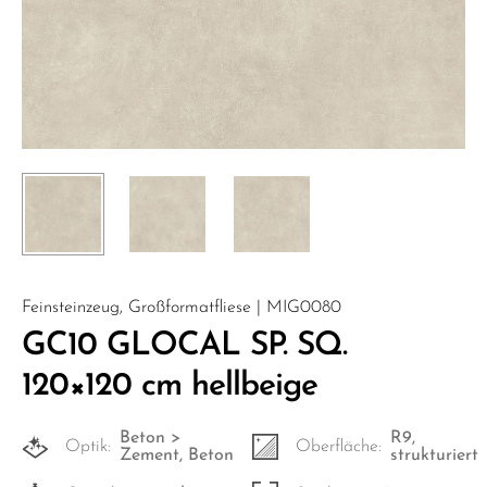
Feinsteinzeug, Großformatfliese | MIG0080
GC10 GLOCAL SP. SQ.
120×120 cm hellbeige
Beton >
R9,
Optik:
Oberfläche:
Zement, Beton
strukturiert