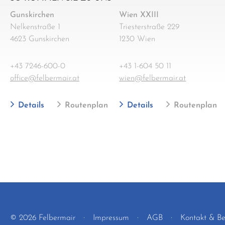
Gunskirchen
Wien XXIII
Nelkenstraße 1
Triesterstraße 229
4623 Gunskirchen
1230 Wien
+43 7246-600-0
+43 1-604 50 11
office@felbermair.at
wien@felbermair.at
Details
Routenplan
Details
Routenplan
© 2026 Felbermair
Impressum
AGB
Kontakt & B