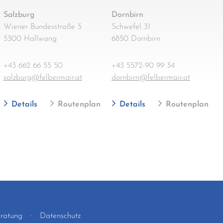
Salzburg
Dornbirn
Wiener Bundesstraße 5
Schwefel 31
5300 Hallwang
6850 Dornbirn
+43 662 66 55 50
+43 5572-90 99 34
salzburg@felbermair.at
dornbirn@felbermair.at
Details
Routenplan
Details
Routenplan
eratung
Datenschutz