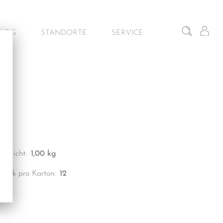
BLOG
STANDORTE
SERVICE
iten
Gunskirchen – Schauraum
Architekturservice
Wien – Fliesen Schauraum
Kontakt & Beratung
Salzburg – Fliesen Schauraum
Dornbirn – Schauraum
Gewicht:
1,00 kg
Stück pro Karton:
12