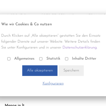
INSPIRATION
ÜBER FELBERMAIR
KERAMIK 
Wie wir Cookies & Co nutzen
Alle Projekte
Über uns
Produktneuhe
Durch Klicken auf „Alle akzeptieren“ gestatten Sie den Einsatz
Büro & Gewerbe
Termine & Events
Reinigung
folgender Dienste auf unserer Website. Weitere Details finden
Sie unter Konfigurieren und in unserer
Datenschutzerklärung.
Gastro & Hotel
Verlegung
Reinigungsmittel | MN06770
FILA DETERDEK PRO 1 LITER
Allgemeines
Statistik
Inhalte Dritter
Handel & Gewerbe
Zubehör
Alle akzeptieren
Speichern
Optik:
Wohnbau
Stück pro m²:
1,00
Konfigurieren
Bezeichnung:
SÄUREHÄLTIGER GRUNDREINIGER
Menge in lt.