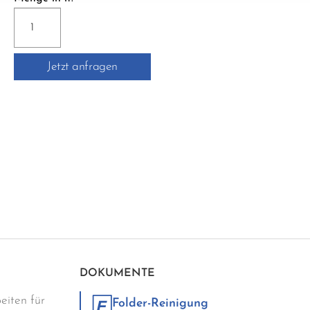
FILA
DETERDEK
PRO
Jetzt anfragen
1
LITER
Menge
DOKUMENTE
eiten für
Folder-Reinigung