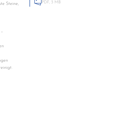
PDF,
3 MB
ste Steine,
 –
en
ngen
einigt.