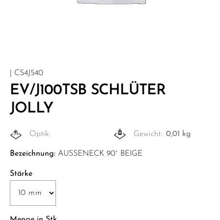
| CS4J540
EV/J100TSB SCHLÜTER
JOLLY
Optik:
Gewicht:
0,01 kg
Bezeichnung:
AUSSENECK 90° BEIGE
Stärke
Menge in Stk.