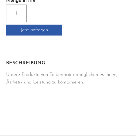
Menge in lfm
E10
RUNDKANTEN-
PROFIL
Jetzt anfragen
Menge
BESCHREIBUNG
Unsere Produkte von Felbermair ermöglichen es Ihnen,
Ästhetik und Leistung zu kombinieren.