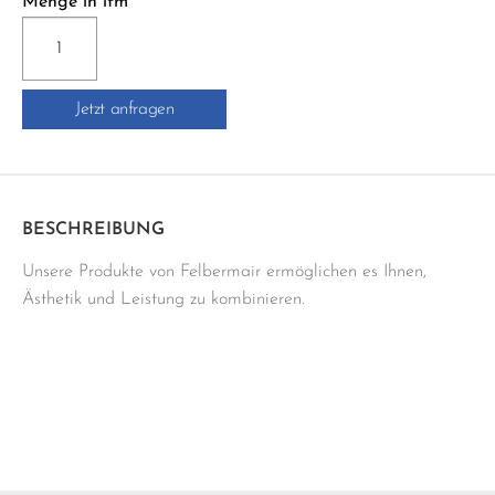
Menge in lfm
E-
3D
6
Jetzt anfragen
ABSCHLUSSPROFIL
Menge
BESCHREIBUNG
Unsere Produkte von Felbermair ermöglichen es Ihnen,
Ästhetik und Leistung zu kombinieren.