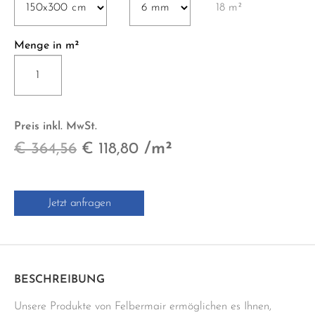
18 m²
Menge in m²
DIESEL
LIQUID
COSMO
LUC.
Preis inkl. MwSt.
150x300
Ursprünglicher
Aktueller
/m²
€
364,56
€
118,80
cm
Menge
Preis
Preis
war:
ist:
Jetzt anfragen
€ 364,56
€ 118,80.
BESCHREIBUNG
Unsere Produkte von Felbermair ermöglichen es Ihnen,