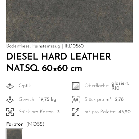
Bodenfliese, Feinsteinzeug | IRD0580
DIESEL HARD LEATHER
NAT.SQ. 60×60 cm
glasiert,
Optik:
Oberfläche:
R10
Gewicht:
19,75 kg
Stück pro m²:
2,78
Stück pro Karton:
3
m² pro Palette:
43,20
Farbton:
(MOSS)