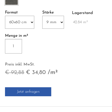
Format
Stärke
Lagerstand
42.84 m²
Menge in m²
DIESEL
HARD
LEATHER
NAT.SQ.
Preis inkl. MwSt.
60x60
Ursprünglicher
Aktueller
/m²
€
92,88
€
34,80
cm
Menge
Preis
Preis
war:
ist:
Jetzt anfragen
€ 92,88
€ 34,80.