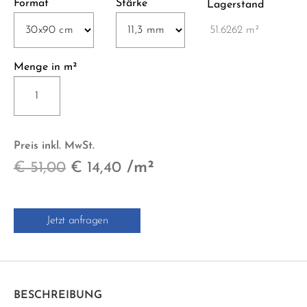
Format
Stärke
Lagerstand
51.6262 m²
Menge in m²
CREEK
RETT.
30x90
cm
Preis inkl. MwSt.
Menge
Ursprünglicher
Aktueller
/m²
€
51,00
€
14,40
Preis
Preis
war:
ist:
Jetzt anfragen
€ 51,00
€ 14,40.
BESCHREIBUNG