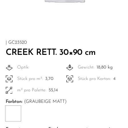
| GC23520
CREEK RETT. 30×90 cm
Optik:
Gewicht:
18,80 kg
Stück pro m²:
3,70
Stück pro Karton:
4
m² pro Palette:
55,14
Farbton:
(GRAUBEIGE MATT)