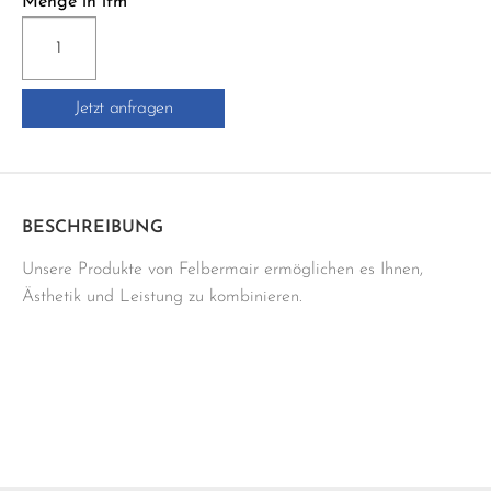
Menge in lfm
AS9
RUNDKANTEN-
PROFIL
Jetzt anfragen
Menge
BESCHREIBUNG
Unsere Produkte von Felbermair ermöglichen es Ihnen,
Ästhetik und Leistung zu kombinieren.