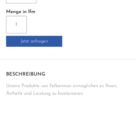
Menge in lfm
AE100/250
SCHLÜTERSCHIENE-
AE
Jetzt anfragen
Menge
BESCHREIBUNG
Unsere Produkte von Felbermair ermöglichen es Ihnen,
Ästhetik und Leistung zu kombinieren.