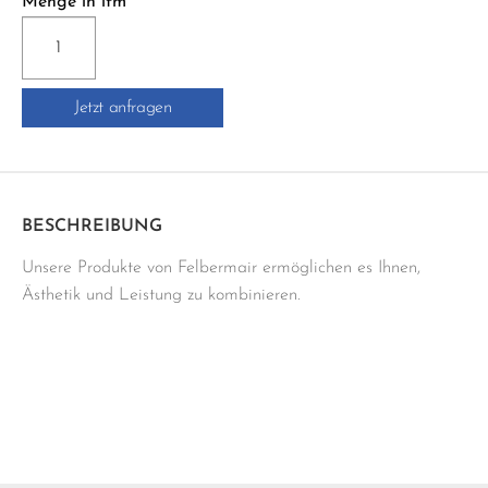
Menge in lfm
A100W
SCHLÜTER-
JOLLY-
Jetzt anfragen
AC
Menge
BESCHREIBUNG
Unsere Produkte von Felbermair ermöglichen es Ihnen,
Ästhetik und Leistung zu kombinieren.