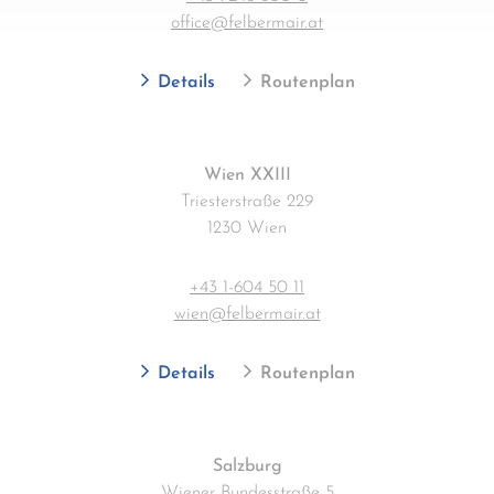
office@felbermair.at
Details
Routenplan
Wien XXIII
Triesterstraße 229
1230 Wien
+43 1-604 50 11
wien@felbermair.at
Details
Routenplan
Salzburg
Wiener Bundesstraße 5