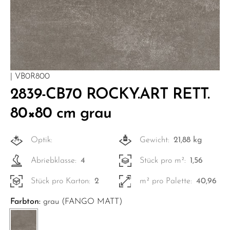
| VB0R800
2839-CB70 ROCKY.ART RETT.
80×80 cm grau
Optik:
Gewicht:
21,88 kg
Abriebklasse:
4
Stück pro m²:
1,56
Stück pro Karton:
2
m² pro Palette:
40,96
Farbton:
grau (FANGO MATT)