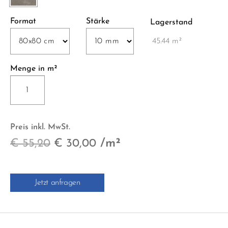
Format
Stärke
Lagerstand
45.44 m²
Menge in m²
2839-
CB70
ROCKY.ART
RETT.
Preis inkl. MwSt.
80x80
Ursprünglicher
Aktueller
/m²
€
55,20
€
30,00
cm
grau
Preis
Preis
Menge
war:
ist:
Jetzt anfragen
€ 55,20
€ 30,00.