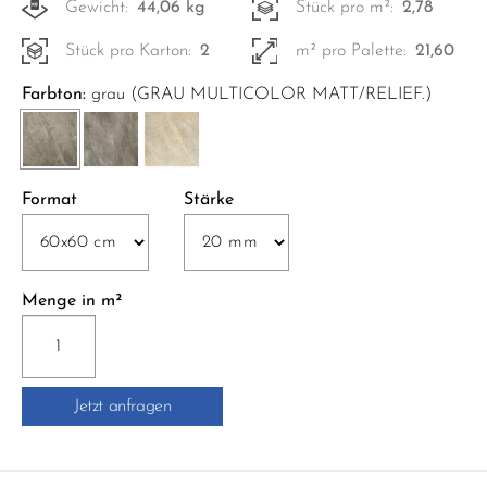
Gewicht:
44,06 kg
Stück pro m²:
2,78
Stück pro Karton:
2
m² pro Palette:
21,60
Farbton:
grau (GRAU MULTICOLOR MATT/RELIEF.)
Format
Stärke
Menge in m²
2802-
RU60
MY
Jetzt anfragen
EARTH
RETT.
60x60