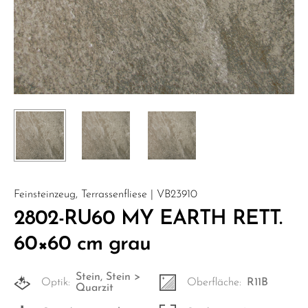
Feinsteinzeug, Terrassenfliese | VB23910
2802-RU60 MY EARTH RETT.
60×60 cm grau
Stein, Stein >
Optik:
Oberfläche:
R11B
Quarzit