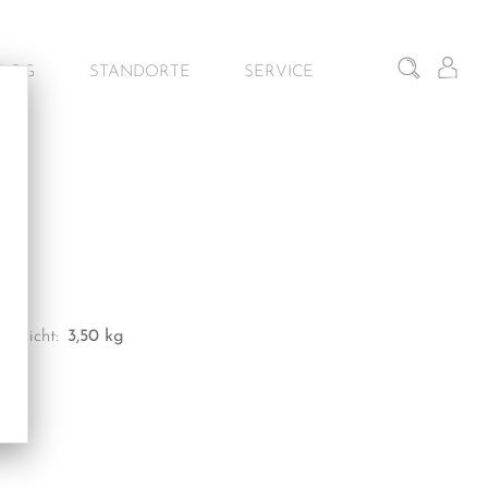
BLOG
STANDORTE
SERVICE
iten
Gunskirchen – Schauraum
Architekturservice
Wien – Fliesen Schauraum
Kontakt & Beratung
Salzburg – Fliesen Schauraum
Dornbirn – Schauraum
Gewicht:
3,50 kg