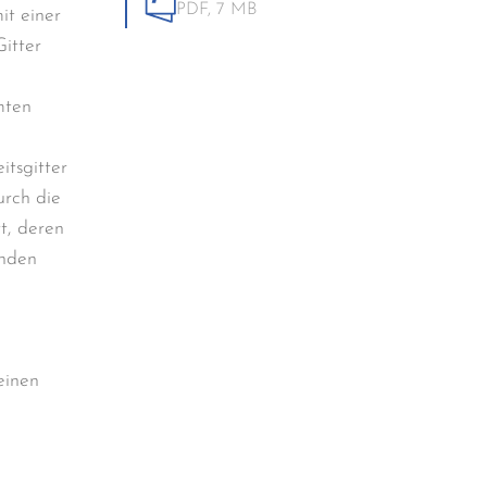
PDF,
7 MB
it einer
itter
mten
tsgitter
urch die
t, deren
enden
einen