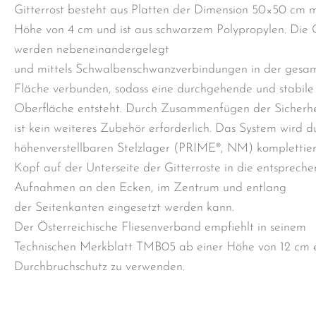
Gitterrost besteht aus Platten der Dimension 50×50 cm m
Höhe von 4 cm und ist aus schwarzem Polypropylen. Die G
werden nebeneinandergelegt
und mittels Schwalbenschwanzverbindungen in der gesa
Fläche verbunden, sodass eine durchgehende und stabile
Oberfläche entsteht. Durch Zusammenfügen der Sicherhei
ist kein weiteres Zubehör erforderlich. Das System wird d
höhenverstellbaren Stelzlager (PRIME®, NM) komplettier
Kopf auf der Unterseite der Gitterroste in die entsprech
Aufnahmen an den Ecken, im Zentrum und entlang
der Seitenkanten eingesetzt werden kann.
Der Österreichische Fliesenverband empfiehlt in seinem
Technischen Merkblatt TMB05 ab einer Höhe von 12 cm 
Durchbruchschutz zu verwenden.