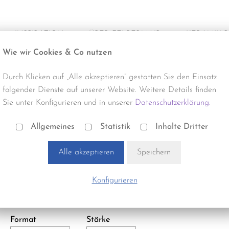
INSPIRATION
ÜBER FELBERMAIR
KERAMIK 
Wie wir Cookies & Co nutzen
Alle Projekte
Über uns
Produktneuhe
Durch Klicken auf „Alle akzeptieren“ gestatten Sie den Einsatz
Büro & Gewerbe
Termine & Events
Reinigung
folgender Dienste auf unserer Website. Weitere Details finden
Sie unter Konfigurieren und in unserer
Datenschutzerklärung.
Gastro & Hotel
Verlegung
Stelzlager, Zubehör | FWP6301
SICHERHEITSGITTER
Allgemeines
Statistik
Inhalte Dritter
Handel & Gewerbe
Zubehör
Alle akzeptieren
Speichern
Optik:
Wohnbau
Stk. pro Palette:
200,00
Konfigurieren
Bezeichnung:
DURCHBRUCHSCHUTZ
Format
Stärke