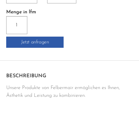
Menge in lfm
J100TSBG
SCHLÜTER-
JOLLY-
Jetzt anfragen
TSBG
Menge
BESCHREIBUNG
Unsere Produkte von Felbermair ermöglichen es Ihnen,
Ästhetik und Leistung zu kombinieren.