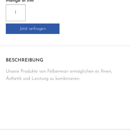
Menge in lfm
E9
RUNDKANTEN-
PROFIL
Jetzt anfragen
Menge
BESCHREIBUNG
Unsere Produkte von Felbermair ermöglichen es Ihnen,
Ästhetik und Leistung zu kombinieren.