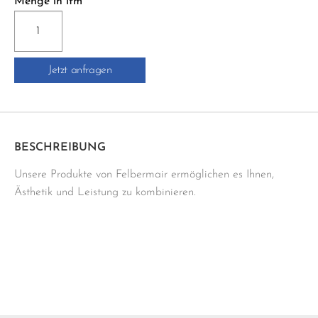
Menge in lfm
E-
3D
10
Jetzt anfragen
ABSCHLUSSPROFIL
Menge
BESCHREIBUNG
Unsere Produkte von Felbermair ermöglichen es Ihnen,
Ästhetik und Leistung zu kombinieren.