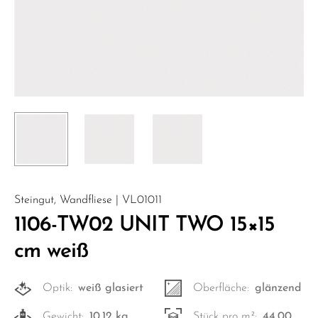
Steingut, Wandfliese | VL01011
1106-TW02 UNIT TWO 15×15
cm weiß
Optik:
weiß glasiert
Oberfläche:
glänzend
Gewicht:
10,12 kg
Stück pro m²:
44,00