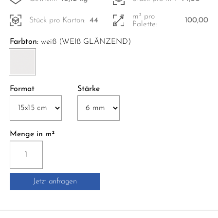
m² pro
Stück pro Karton:
44
100,00
Palette:
Farbton:
weiß (WEIß GLÄNZEND)
Format
Stärke
Menge in m²
1106-
TW02
UNIT
Jetzt anfragen
TWO
15x15
cm